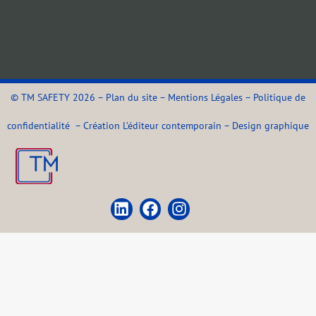
©
TM SAFETY
2026 –
Plan du site
–
Mentions Légales
–
Politique de
confidentialité
–
Création L’éditeur contemporain
–
Design graphique