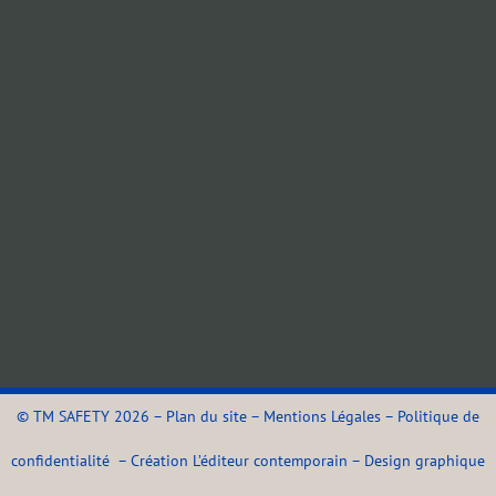
©
TM SAFETY
2026 –
Plan du site
–
Mentions Légales
–
Politique de
confidentialité
–
Création L’éditeur contemporain
–
Design graphique