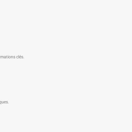
rmations clés.
iques.